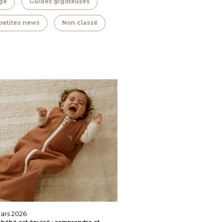
ge
Guides gigoteuses
petites news
Non classé
ars 2026
bébé est épuisé : comprendre et