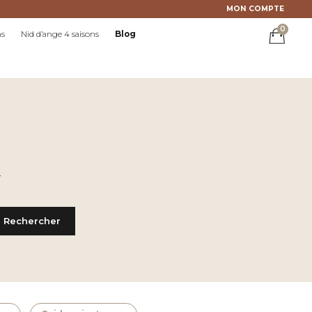
MON COMPTE
0
ns
Nid d’ange 4 saisons
Blog
.