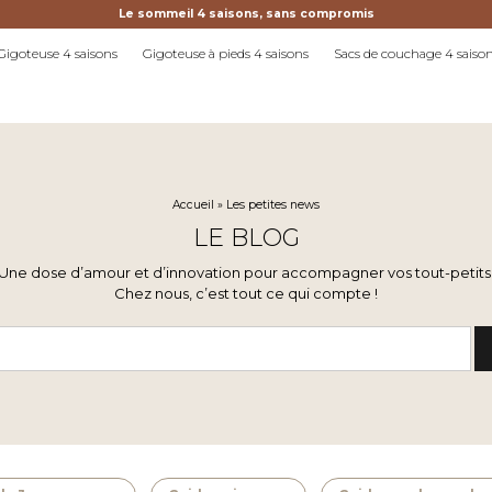
Le sommeil 4 saisons, sans compromis
Gigoteuse 4 saisons
Gigoteuse à pieds 4 saisons
Sacs de couchage 4 saiso
Accueil
»
Les petites news
LE BLOG
Une dose d’amour et d’innovation pour accompagner vos tout-petits
Chez nous, c’est tout ce qui compte !