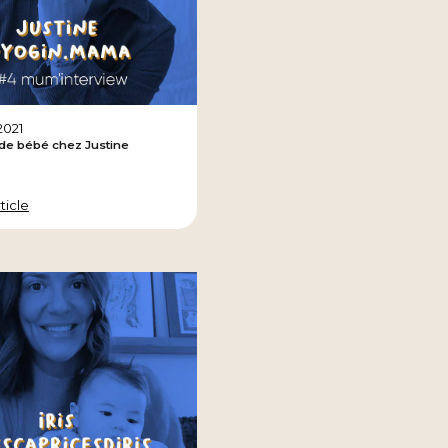
 2021
 de bébé chez Justine
rticle