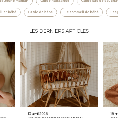
de Jeune maman
Guide naissance
Guide sac de coucha
iller bébé
La vie de bébé
Le sommeil de bébé
Les 
LES DERNIERS ARTICLES
13 avril 2026
18 m
uces
Trouble du sommeil chez le bébé :
Mon 