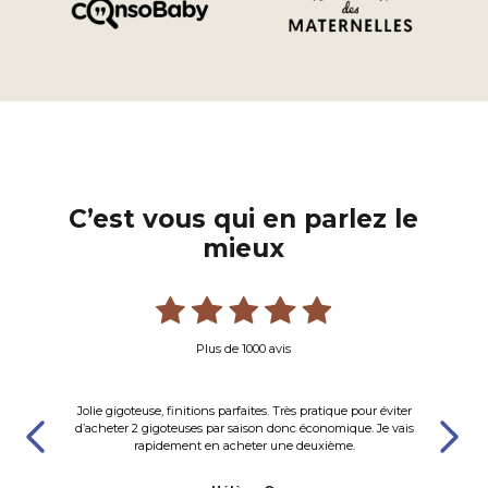
gigoteuse 24 mois
,
Notre astuce maman :
trop grande
C’est vous qui en parlez le
mieux
la bonne taille
température
Plus de 1000 avis
a
Jolie gigoteuse, finitions parfaites. Très pratique pour éviter
s
d’acheter 2 gigoteuses par saison donc économique. Je vais
rapidement en acheter une deuxième.
gigoteuse de voyage