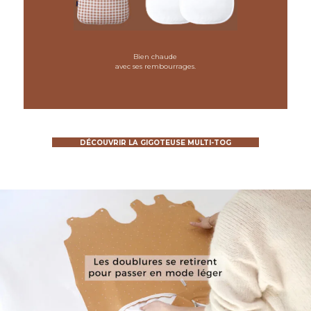
Comment choisir la bonne taille
de turbulette ?
Bien chaude
avec ses rembourrages.
Choisir la taille de la gigoteuse
DÉCOUVRIR LA GIGOTEUSE MULTI-TOG
0–6 mois — 70 cm
naissance
gigoteuse 0-6 mois