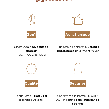
peuvent
peuvent
être
être
choisies
choisies
sur
sur
la
la
page
page
du
du
produit
produit
3en1
Achat unique
Gigoteuse à 3
niveaux de
Plus besoin d’acheter
plusieurs
chaleur
gigoteuses
pour l’été et l’hiver
(TOG 1, TOG 2 et TOG 3)
Qualité
Sécurisé
Fabriquées au
Portugal
Conformes à la norme EN16781 :
et certifiée Oeko-tex
2024 et certifié
sans substance
nocives