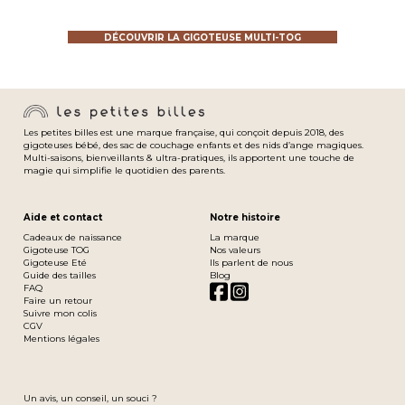
DÉCOUVRIR LA GIGOTEUSE MULTI-TOG
Comment habiller bébé selon la
température ?
Les petites billes est une marque française, qui conçoit depuis 2018, des
gigoteuses bébé, des sac de couchage enfants et des nids d’ange magiques.
Multi-saisons, bienveillants & ultra-pratiques, ils apportent une touche de
magie qui simplifie le quotidien des parents.
Aide et contact
Notre histoire
Cadeaux de naissance
La marque
✨La tenue de bébé (body, pyjama enfant, velours
Gigoteuse TOG
Nos valeurs
Gigoteuse Eté
Ils parlent de nous
ou coton),
Guide des tailles
Blog
✨Le TOG choisi,
FAQ
✨La température de la chambre.
Faire un retour
Suivre mon colis
CGV
Mentions légales
Un avis, un conseil, un souci ?