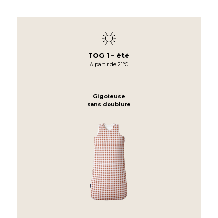
✨une fabrication européenne de qualité, qui dure
vraiment.
339 avis
TOG 1 – été
À partir de 21°C
Gigoteuse
comment
sans doublure
choisir la gigoteuse idéale pour votre bébé.