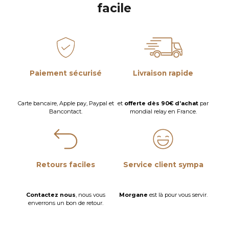
facile
Modèles, couleurs et imprimés
Paiement sécurisé
Livraison rapide
exclusifs
Carte bancaire, Apple pay, Paypal et
et
offerte dès 90€ d’achat
par
Bancontact.
mondial relay en France.
Retours faciles
Service client sympa
Contactez nous
, nous vous
Morgane
est là pour vous servir.
gigoteuse bébé
enverrons un bon de retour.
fille
gigoteuse bébé garçon