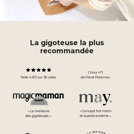
6–18 mois — 91 cm
La gigoteuse la plus
gigoteuse 6-18 mois
recommandée
gigoteuse 6-12 mois
Choix n°1
Noté 4.9/5 sur 36 votes.
de Marie Perarnau.
18–36 mois — 110 cm
« La meilleure
« Concept fort malin
des gigoteuses ».
et qualité extrême ».
gigoteuse 18-36 mois