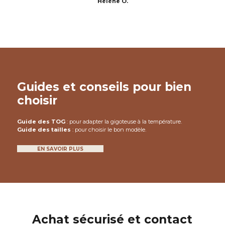
Hélène O.
Comment assurer un bon
sommeil à bébé dans sa
turbulette ?
Guides et conseils pour bien
choisir
Guide des TOG
: pour adapter la gigoteuse à la température.
Guide des tailles
: pour choisir le bon modèle.
EN SAVOIR PLUS
gigoteuse en gaze de coton
Achat sécurisé et contact