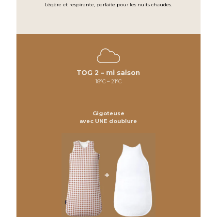
Légère et respirante, parfaite pour les nuits chaudes.
339 avis
TOG 2 – mi saison
18°C – 21°C
gigoteuse à pieds
nid d’ange
sac de couchage
enfant
pyjama bébé
.
Gigoteuse
avec UNE doublure
3 TOG en 1 : un achat unique pour
toutes les saisons