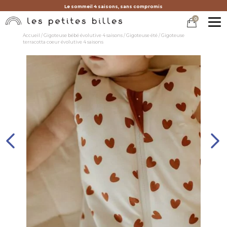
Le sommeil 4 saisons, sans compromis
0
MEN
Accueil
/
Gigoteuse bébé évolutive 4 saisons
/
Gigoteuse été
/ Gigoteuse
terracotta coeur évolutive 4 saisons