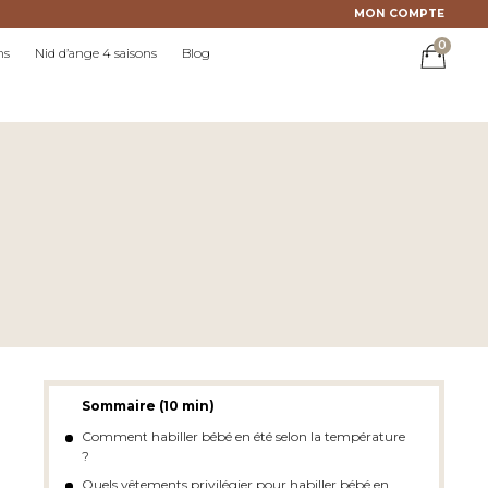
MON COMPTE
0
ns
Nid d’ange 4 saisons
Blog
Sommaire (10 min)
Comment habiller bébé en été selon la température
?
Quels vêtements privilégier pour habiller bébé en