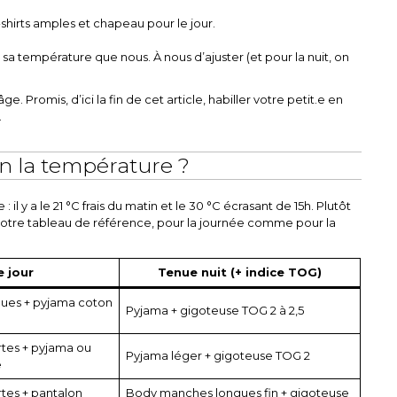
hirts amples et chapeau pour le jour.
sa température que nous. À nous d’ajuster (et pour la nuit, on
Promis, d’ici la fin de cet article, habiller votre petit.e en
.
n la température ?
il y a le 21 °C frais du matin et le 30 °C écrasant de 15h. Plutôt
notre tableau de référence, pour la journée comme pour la
 jour
Tenue nuit (+ indice TOG)
ues + pyjama coton
Pyjama + gigoteuse TOG 2 à 2,5
tes + pyjama ou
Pyjama léger + gigoteuse TOG 2
e
es + pantalon
Body manches longues fin + gigoteuse