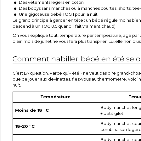
Des vêtements légers en coton.
Des bodys sans manches ou à manches courtes, shorts, tee-s
Une gigoteuse bébé TOG 1 pour la nuit.
Le grand principe à garder en tête : un bébé régule moins bien 
descend à un TOG 0,5 quand il fait vraiment chaud).
On vous explique tout, température par température, âge par âge. 
plein mois de juillet ne vous fera plus transpirer. Lui.elle non plus
Comment habiller bébé en été selo
C’est LA question. Parce qu’« été » ne veut pas dire grand-chose : 
que de jouer aux devinettes, fiez-vous au thermomètre. Voici 
nuit.
Température
Tenue
Body manches long
Moins de 18 °C
+ petit gilet
Body manches cour
18-20 °C
combinaison légèr
Body manches court