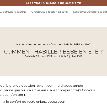
Le sommeil 4 saisons, sans compromis
Gigoteuse 4 saisons
Gigoteuse à pieds 4 saisons
Sacs de couchage 4 saiso
Accueil
»
Les petites news
»
Comment habiller bébé en été ?
COMMENT HABILLER BÉBÉ EN ÉTÉ ?
Publié le 29 mars 2021 | modifié le 7 juillet 2026
t hop, la grande question revient comme chaque année :
oid, parce que oui, ça arrive aussi, allez comprendre) ? On vous
 pour s’en sortir.
tir le confort de votre enfant, optez pour :