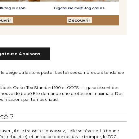
ti-tog ourson
Gigoteuse multi-tog cœurs
uvrir
Découvrir
goteuse 4 saisons
le beige ou les tons pastel. Les teintes sombres ont tendance
es labels Oeko-Tex Standard 100 et GOTS : ils garantissent des
oute neuve de bébé.Elle demande une protection maximale. Des
s irritations par temps chaud.
té ?
vert, il.elle transpire ; pas assez, il.elle se réveille. La bonne
pelée turbulette), et un indice pour ne pas se tromper, le TOG.