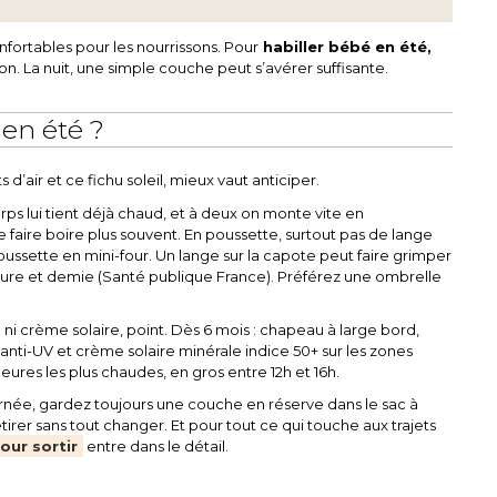
ortables pour les nourrissons. Pour
habiller bébé en été,
n. La nuit, une simple couche peut s’avérer suffisante.
en été ?
s d’air et ce fichu soleil, mieux vaut anticiper.
ps lui tient déjà chaud, et à deux on monte vite en
e faire boire plus souvent. En poussette, surtout pas de lange
poussette en mini-four. Un lange sur la capote peut faire grimper
heure et demie (Santé publique France). Préférez une ombrelle
te ni crème solaire, point. Dès 6 mois : chapeau à large bord,
anti-UV et crème solaire minérale indice 50+ sur les zones
eures les plus chaudes, en gros entre 12h et 16h.
rnée, gardez toujours une couche en réserve dans le sac à
tirer sans tout changer. Et pour tout ce qui touche aux trajets
our sortir
entre dans le détail.