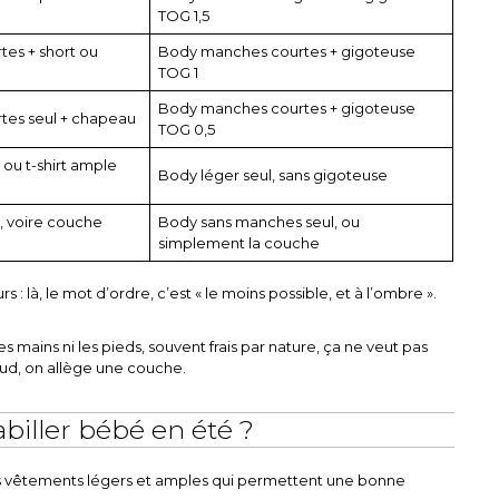
TOG 1,5
es + short ou
Body manches courtes + gigoteuse
TOG 1
Body manches courtes + gigoteuse
es seul + chapeau
TOG 0,5
ou t-shirt ample
Body léger seul, sans gigoteuse
 voire couche
Body sans manches seul, ou
simplement la couche
 : là, le mot d’ordre, c’est « le moins possible, et à l’ombre ».
s mains ni les pieds, souvent frais par nature, ça ne veut pas
chaud, on allège une couche.
biller bébé en été ?
es vêtements légers et amples qui permettent une bonne