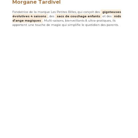
Morgane Tardivel
Fondatrice de la marque Les Petites Billes, qui conçoit des
gigoteuses
évolutives 4 saisons
, des
sacs de couchage enfants
et des
nids
d’ange magiques
. Multi-saisons, bienveillants & ultra-pratiques, ils
apportent une touche de magie qui simplifie le quotidien des parents.