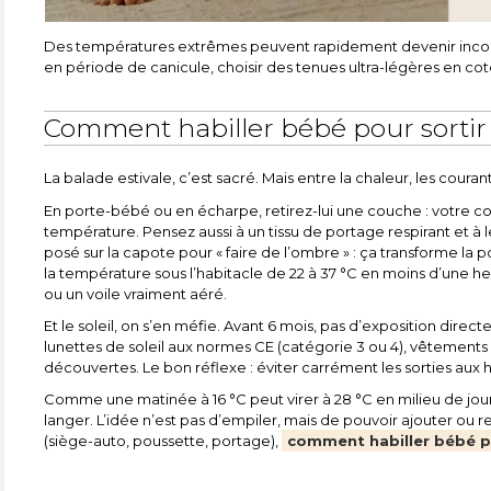
Des températures extrêmes peuvent rapidement devenir inconf
en période de canicule, choisir des tenues ultra-légères en coto
Comment habiller bébé pour sortir 
La balade estivale, c’est sacré. Mais entre la chaleur, les courant
En porte-bébé ou en écharpe, retirez-lui une couche : votre cor
température. Pensez aussi à un tissu de portage respirant et à l
posé sur la capote pour « faire de l’ombre » : ça transforme la 
la température sous l’habitacle de 22 à 37 °C en moins d’une 
ou un voile vraiment aéré.
Et le soleil, on s’en méfie. Avant 6 mois, pas d’exposition direc
lunettes de soleil aux normes CE (catégorie 3 ou 4), vêtements 
découvertes. Le bon réflexe : éviter carrément les sorties aux h
Comme une matinée à 16 °C peut virer à 28 °C en milieu de jou
langer. L’idée n’est pas d’empiler, mais de pouvoir ajouter ou re
(siège-auto, poussette, portage),
comment habiller bébé p