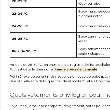
20-22 °C
léger ou robe
Body manches court
22-24 °C
bloomer coton
24-26 °C
Body manches court
Body sans manches 
26-28 °C
léger
Body sans manches,
Plus de 28 °C
seule + chapeau
Au-delà de 28-30 °C, on entre dans le registre des fortes chaleurs
Tout est détaillé dans notre
tenue spéciale canicule
.
Petit réflexe de parent malin : touchez la nuque de bébé (pas le
dire qu’il.elle a froid). Nuque chaude et moite ? Il.elle a trop 
Quels vêtements privilégier pour ha
En journée, lorsque les températures grimpent, optez pour d