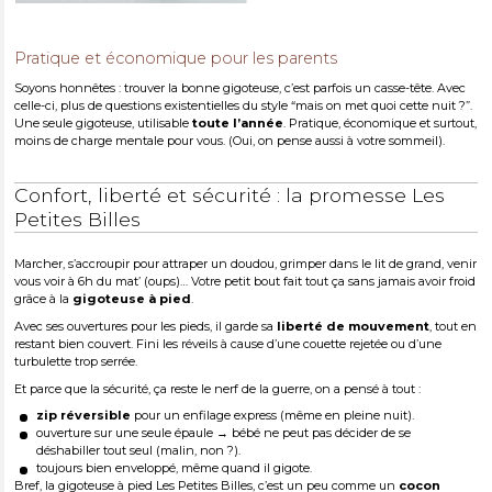
Pratique et économique pour les parents
Soyons honnêtes : trouver la bonne gigoteuse, c’est parfois un casse-tête. Avec
celle-ci, plus de questions existentielles du style “mais on met quoi cette nuit ?”.
Une seule gigoteuse, utilisable
toute l’année
. Pratique, économique et surtout,
moins de charge mentale pour vous. (Oui, on pense aussi à votre sommeil).
Confort, liberté et sécurité : la promesse Les
Petites Billes
Marcher, s’accroupir pour attraper un doudou, grimper dans le lit de grand, venir
vous voir à 6h du mat’ (oups)… Votre petit bout fait tout ça sans jamais avoir froid
grâce à la
gigoteuse à pied
.
Avec ses ouvertures pour les pieds, il garde sa
liberté de mouvement
, tout en
restant bien couvert. Fini les réveils à cause d’une couette rejetée ou d’une
turbulette trop serrée.
Et parce que la sécurité, ça reste le nerf de la guerre, on a pensé à tout :
zip réversible
pour un enfilage express (même en pleine nuit).
ouverture sur une seule épaule → bébé ne peut pas décider de se
déshabiller tout seul (malin, non ?).
toujours bien enveloppé, même quand il gigote.
Bref, la gigoteuse à pied Les Petites Billes, c’est un peu comme un
cocon