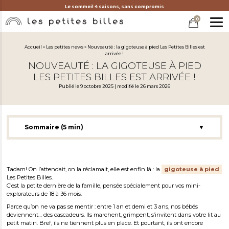
Le sommeil 4 saisons, sans compromis
0
MEN
Accueil
»
Les petites news
»
Nouveauté : la gigoteuse à pied Les Petites Billes est
arrivée !
NOUVEAUTÉ : LA GIGOTEUSE À PIED
LES PETITES BILLES EST ARRIVÉE !
Publié le 9 octobre 2025 | modifié le 26 mars 2026
Sommaire (5 min)
▼
4 saisons, 1 seule gigoteuse à pied : la révolution du coucher
Confort, liberté et sécurité : la promesse Les Petites Billes
Des matières responsables
Tadam! On l’attendait, on la réclamait, elle est enfin là : la
gigoteuse à pied
Les Petites Billes.
Lancement exclusif : profitez de -10 % en préventes
C’est la petite dernière de la famille, pensée spécialement pour vos mini-
explorateurs de 18 à 36 mois.
Les derniers conseils de Morgane
Parce qu’on ne va pas se mentir : entre 1 an et demi et 3 ans, nos bébés
deviennent… des cascadeurs. Ils marchent, grimpent, s’invitent dans votre lit au
petit matin. Bref, ils ne tiennent plus en place. Et pourtant, ils ont encore