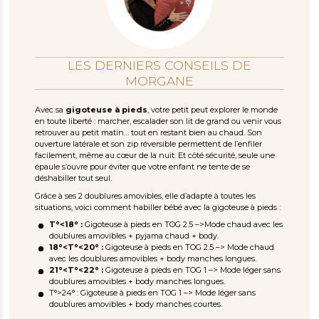
LES DERNIERS CONSEILS DE
MORGANE
Avec sa
gigoteuse à pieds
, votre petit peut explorer le monde
en toute liberté : marcher, escalader son lit de grand ou venir vous
retrouver au petit matin… tout en restant bien au chaud. Son
ouverture latérale et son zip réversible permettent de l’enfiler
facilement, même au cœur de la nuit. Et côté sécurité, seule une
épaule s’ouvre pour éviter que votre enfant ne tente de se
déshabiller tout seul.
Grâce à ses 2 doublures amovibles, elle d’adapte à toutes les
situations, voici comment habiller bébé avec la gigoteuse à pieds :
T°<18° :
Gigoteuse à pieds en TOG 2.5
–>Mode chaud avec les
doublures amovibles + pyjama chaud + body.
18°<T°<20°
:
Gigoteuse à pieds en TOG 2.5
–> Mode chaud
avec les doublures amovibles + body manches longues.
21°<T°<22°
:
Gigoteuse à pieds en TOG 1 –> Mode léger sans
doublures amovibles + body manches longues.
T°>24° : Gigoteuse à pieds en TOG 1 –> Mode léger sans
doublures amovibles + body manches courtes.