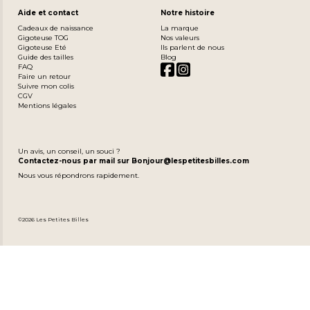
Aide et contact
Notre histoire
Cadeaux de naissance
La marque
Gigoteuse TOG
Nos valeurs
Gigoteuse Eté
Ils parlent de nous
Guide des tailles
Blog
FAQ
Faire un retour
Suivre mon colis
CGV
Mentions légales
Un avis, un conseil, un souci ?
Contactez-nous par mail sur Bonjour@lespetitesbilles.com
Nous vous répondrons rapidement.
©2026 Les Petites Billes