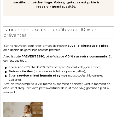
sacrifier un sèche-linge. Votre gigoteuse est prête à
resservir quasi aussitôt.
Lancement exclusif : profitez de -10 % en
préventes
Bonne nouvelle : pour fêter l’arrivée de notre
nouvelle gigoteuse à pied
,
on a décidé de gâter nos parents préférés !
Avec le code
PREVENTES10
, bénéficiez de
-10 % sur votre commande
. Et
ce n’est pas tout :
Livraison offerte
dès 90 € d’achat (par Mondial Relay, en France),
Retours faciles
(on vous envoie le bon, pas de galère),
Et un
service client humain et sympa
(coucou, c’est Morgane et
Galliane).
Bref, on vous simplifie la vie, même au moment d’acheter. C’est le moment de
craquer et d’équiper votre petit aventurier de nuit avec SA gigoteuse à pied 4
saisons !