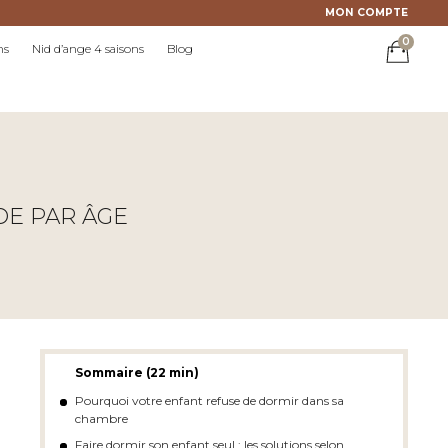
MON COMPTE
0
ns
Nid d’ange 4 saisons
Blog
DE PAR ÂGE
Sommaire (22 min)
Pourquoi votre enfant refuse de dormir dans sa
chambre
Faire dormir son enfant seul : les solutions selon