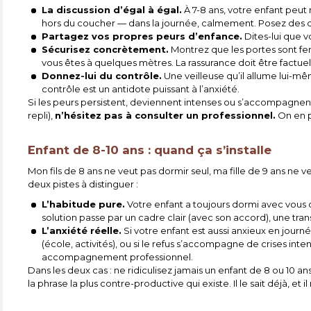
La discussion d’égal à égal.
À 7-8 ans, votre enfant peut
hors du coucher — dans la journée, calmement. Posez des ques
Partagez vos propres peurs d’enfance.
Dites-lui que v
Sécurisez concrètement.
Montrez que les portes sont fer
vous êtes à quelques mètres. La rassurance doit être factuel
Donnez-lui du contrôle.
Une veilleuse qu’il allume lui-m
contrôle est un antidote puissant à l’anxiété.
Si les peurs persistent, deviennent intenses ou s’accompagnent d
repli),
n’hésitez pas à consulter un professionnel.
On en p
Enfant de 8-10 ans : quand ça s’installe
Mon fils de 8 ans ne veut pas dormir seul, ma fille de 9 ans ne 
deux pistes à distinguer :
L’habitude pure.
Votre enfant a toujours dormi avec vous o
solution passe par un cadre clair (avec son accord), une tra
L’anxiété réelle.
Si votre enfant est aussi anxieux en journé
(école, activités), ou si le refus s’accompagne de crises intens
accompagnement professionnel.
Dans les deux cas : ne ridiculisez jamais un enfant de 8 ou 10 ans
la phrase la plus contre-productive qui existe. Il le sait déjà, et il