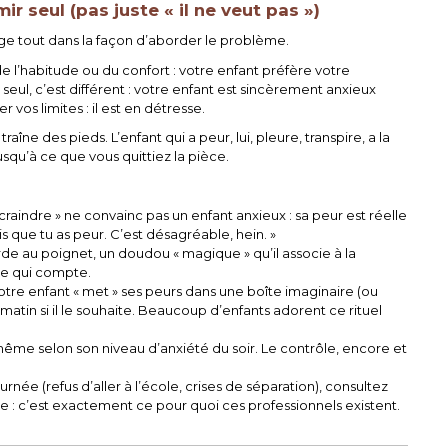
r seul (pas juste « il ne veut pas »)
ge tout dans la façon d’aborder le problème.
de l’habitude ou du confort : votre enfant préfère votre
seul, c’est différent : votre enfant est sincèrement anxieux
er vos limites : il est en détresse.
îne des pieds. L’enfant qui a peur, lui, pleure, transpire, a la
usqu’à ce que vous quittiez la pièce.
 à craindre » ne convainc pas un enfant anxieux : sa peur est réelle
 que tu as peur. C’est désagréable, hein. »
rde au poignet, un doudou « magique » qu’il associe à la
ège qui compte.
otre enfant « met » ses peurs dans une boîte imaginaire (ou
 matin si il le souhaite. Beaucoup d’enfants adorent ce rituel
ui-même selon son niveau d’anxiété du soir. Le contrôle, encore et
urnée (refus d’aller à l’école, crises de séparation), consultez
se : c’est exactement ce pour quoi ces professionnels existent.