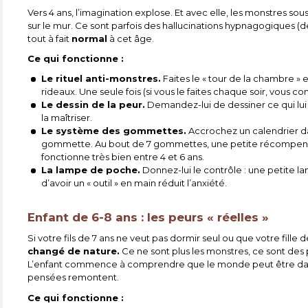
Vers 4 ans, l’imagination explose. Et avec elle, les monstres sou
sur le mur. Ce sont parfois des hallucinations hypnagogiques (
tout à fait
normal
à cet âge.
Ce qui fonctionne :
Le rituel anti-monstres.
Faites le « tour de la chambre » e
rideaux. Une seule fois (si vous le faites chaque soir, vous co
Le dessin de la peur.
Demandez-lui de dessiner ce qui lui
la maîtriser.
Le système des gommettes.
Accrochez un calendrier da
gommette. Au bout de 7 gommettes, une petite récompense
fonctionne très bien entre 4 et 6 ans.
La lampe de poche.
Donnez-lui le contrôle : une petite lam
d’avoir un « outil » en main réduit l’anxiété.
Enfant de 6-8 ans : les peurs « réelles »
Si votre fils de 7 ans ne veut pas dormir seul ou que votre fille
changé de nature.
Ce ne sont plus les monstres, ce sont des p
L’enfant commence à comprendre que le monde peut être dange
pensées remontent.
Ce qui fonctionne :