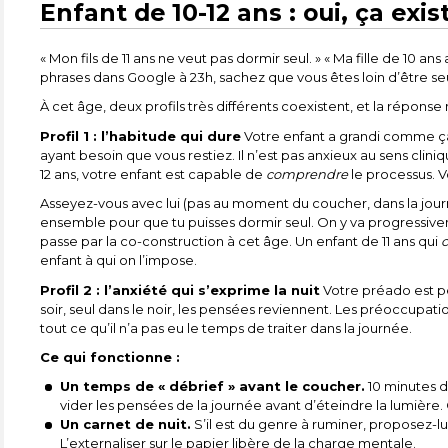
Enfant de 10-12 ans : oui, ça exi
« Mon fils de 11 ans ne veut pas dormir seul. » « Ma fille de 10 
phrases dans Google à 23h, sachez que vous êtes loin d’être seu
À cet âge, deux profils très différents coexistent, et la réponse
Profil 1 : l’habitude qui dure
Votre enfant a grandi comme ça.
ayant besoin que vous restiez. Il n’est pas anxieux au sens cliniq
12 ans, votre enfant est capable de
comprendre
le processus. V
Asseyez-vous avec lui (pas au moment du coucher, dans la journé
ensemble pour que tu puisses dormir seul. On y va progressivem
passe par la co-construction à cet âge. Un enfant de 11 ans qui
c
enfant à qui on l’impose.
Profil 2 : l’anxiété qui s’exprime la nuit
Votre préado est pe
soir, seul dans le noir, les pensées reviennent. Les préoccupatio
tout ce qu’il n’a pas eu le temps de traiter dans la journée.
Ce qui fonctionne :
Un temps de « débrief » avant le coucher.
10 minutes d
vider les pensées de la journée avant d’éteindre la lumière.
Un carnet de nuit.
S’il est du genre à ruminer, proposez-lu
L’externaliser sur le papier libère de la charge mentale.