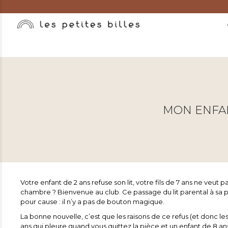
MON ENFAN
Votre enfant de 2 ans refuse son lit, votre fils de 7 ans ne veut 
chambre ? Bienvenue au club. Ce passage du lit parental à sa p
pour cause : il n’y a pas de bouton magique.
La bonne nouvelle, c’est que les raisons de ce refus (et donc le
ans qui pleure quand vous quittez la pièce et un enfant de 8 ans