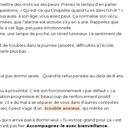
 mettre des mots sur ses peurs. Prenez le temps d’en parler
tions : « Qu’est-ce qui t’inquiète quand tu es dans ton lit ? »
ous aussi, à son âge, vous aviez peur. Ça normalise son vécu.
mées, que l’alarme est activée s’il y en a une. Rappelez que
le à cet âge, pas juste émotionnelle.
ême, une lampe de poche, un réveil lumineux. Le sentiment de
e troubles dans la journée (anxiété, difficultés à l’école,
arle plus bas.
veut pas dormir seule… Quand le refus persiste au-delà de 8 ans,
u à proximité. C’est son fonctionnement « par défaut ». La
nsition progressive et beaucoup de renforcement positif.
e, s’il a du mal à se séparer de vous dans d’autres contextes
es, il peut s’agir d’un
trouble anxieux
qui mérite un
 qui n’arrive pas à dormir seul. « Tu es trop grand pour ça » est
 n’est pas fier.
Accompagnez-le avec bienveillance.