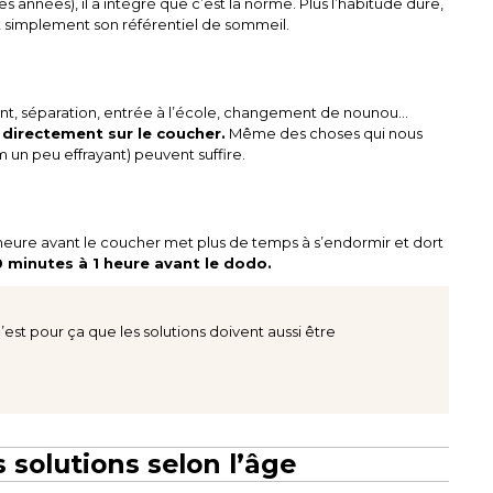
s années), il a intégré que c’est la norme. Plus l’habitude dure,
st simplement son référentiel de sommeil.
nt, séparation, entrée à l’école, changement de nounou…
r directement sur le coucher.
Même des choses qui nous
un peu effrayant) peuvent suffire.
 l’heure avant le coucher met plus de temps à s’endormir et dort
minutes à 1 heure avant le dodo.
’est pour ça que les solutions doivent aussi être
s solutions selon l’âge