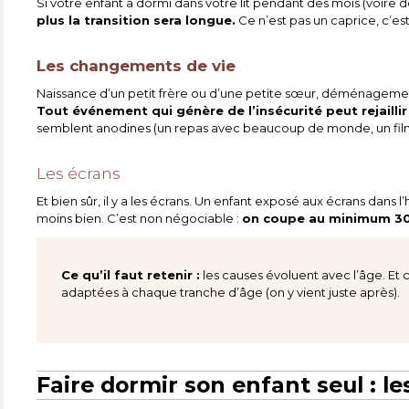
Si votre enfant a dormi dans votre lit pendant des mois (voire de
plus la transition sera longue.
Ce n’est pas un caprice, c’e
Les changements de vie
Naissance d’un petit frère ou d’une petite sœur, déménageme
Tout événement qui génère de l’insécurité peut rejailli
semblent anodines (un repas avec beaucoup de monde, un film 
Les écrans
Et bien sûr, il y a les écrans. Un enfant exposé aux écrans dans
moins bien. C’est non négociable :
on coupe au minimum 30 
Ce qu’il faut retenir :
les causes évoluent avec l’âge. Et c
adaptées à chaque tranche d’âge (on y vient juste après).
Faire dormir son enfant seul : le