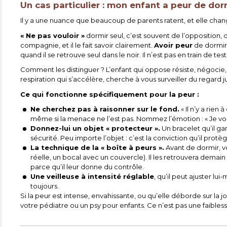
Un cas particulier : mon enfant a peur de dormi
Il y a une nuance que beaucoup de parents ratent, et elle chan
« Ne pas vouloir »
dormir seul, c’est souvent de l’opposition, 
compagnie, et il le fait savoir clairement.
Avoir peur
de dormir 
quand il se retrouve seul dans le noir. Il n’est pas en train de test
Comment les distinguer ? L’enfant qui oppose résiste, négocie, tra
respiration qui s’accélère, cherche à vous surveiller du regard j
Ce qui fonctionne spécifiquement pour la peur :
Ne cherchez pas à raisonner sur le fond.
« Il n’y a rien
même si la menace ne l’est pas. Nommez l’émotion : « Je vois
Donnez-lui un objet « protecteur ».
Un bracelet qu’il ga
sécurité. Peu importe l’objet : c’est la conviction qu’il prot
La technique de la « boîte à peurs ».
Avant de dormir, v
réelle, un bocal avec un couvercle). Il les retrouvera demain
parce qu’il leur donne du contrôle.
Une veilleuse à intensité réglable
, qu’il peut ajuster l
toujours.
Si la peur est intense, envahissante, ou qu’elle déborde sur la jo
votre pédiatre ou un psy pour enfants. Ce n’est pas une faibles