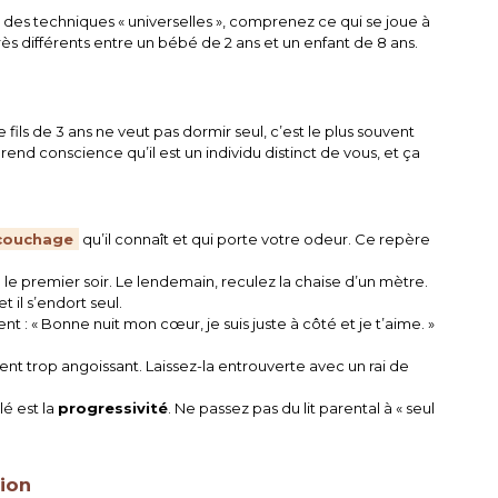
r des techniques « universelles », comprenez ce qui se joue à
rès différents entre un bébé de 2 ans et un enfant de 8 ans.
 fils de 3 ans ne veut pas dormir seul, c’est le plus souvent
rend conscience qu’il est un individu distinct de vous, et ça
 couchage
qu’il connaît et qui porte votre odeur. Ce repère
e premier soir. Le lendemain, reculez la chaise d’un mètre.
 il s’endort seul.
: « Bonne nuit mon cœur, je suis juste à côté et je t’aime. »
ent trop angoissant. Laissez-la entrouverte avec un rai de
lé est la
progressivité
. Ne passez pas du lit parental à « seul
tion