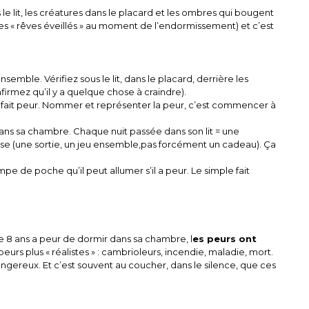
s le lit, les créatures dans le placard et les ombres qui bougent
des « rêves éveillés » au moment de l’endormissement) et c’est
nsemble. Vérifiez sous le lit, dans le placard, derrière les
nfirmez qu’il y a quelque chose à craindre).
 fait peur. Nommer et représenter la peur, c’est commencer à
ns sa chambre. Chaque nuit passée dans son lit = une
 (une sortie, un jeu ensemble,pas forcément un cadeau). Ça
pe de poche qu’il peut allumer s’il a peur. Le simple fait
 de 8 ans a peur de dormir dans sa chambre, l
es peurs ont
eurs plus « réalistes » : cambrioleurs, incendie, maladie, mort.
reux. Et c’est souvent au coucher, dans le silence, que ces