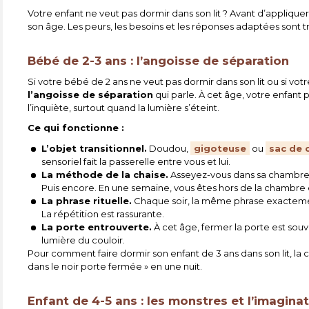
Votre enfant ne veut pas dormir dans son lit ? Avant d’applique
son âge. Les peurs, les besoins et les réponses adaptées sont t
Bébé de 2-3 ans : l’angoisse de séparation
Si votre bébé de 2 ans ne veut pas dormir dans son lit ou si votre
l’angoisse de séparation
qui parle. À cet âge, votre enfant p
l’inquiète, surtout quand la lumière s’éteint.
Ce qui fonctionne :
L’objet transitionnel.
Doudou,
gigoteuse
ou
sac de
sensoriel fait la passerelle entre vous et lui.
La méthode de la chaise.
Asseyez-vous dans sa chambre l
Puis encore. En une semaine, vous êtes hors de la chambre et
La phrase rituelle.
Chaque soir, la même phrase exactement 
La répétition est rassurante.
La porte entrouverte.
À cet âge, fermer la porte est souv
lumière du couloir.
Pour comment faire dormir son enfant de 3 ans dans son lit, la c
dans le noir porte fermée » en une nuit.
Enfant de 4-5 ans : les monstres et l’imagina