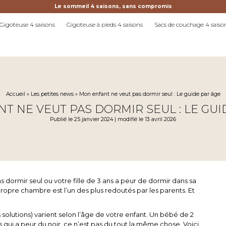
Le sommeil 4 saisons, sans compromis
Gigoteuse 4 saisons
Gigoteuse à pieds 4 saisons
Sacs de couchage 4 saiso
Accueil
»
Les petites news
»
Mon enfant ne veut pas dormir seul : Le guide par âge
T NE VEUT PAS DORMIR SEUL : LE GUI
Publié le 25 janvier 2024 | modifié le 13 avril 2026
pas dormir seul ou votre fille de 3 ans a peur de dormir dans sa
ropre chambre est l’un des plus redoutés par les parents. Et
s solutions) varient selon l’âge de votre enfant. Un bébé de 2
 qui a peur du noir, ce n’est pas du tout la même chose. Voici