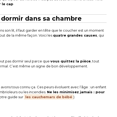
 le cap
e dormir dans sa chambre
 son lit, il faut garder en tête que le coucher est un moment
 tout de la même façon. Voici les
quatre grandes causes
, qui
 veut pas dormir seul parce que
vous quittez la pièce
, tout
st normal. C’est même un signe de bon développement.
us avons tous connu ça. Ces peurs évoluent avec l’âge : un enfant
ambrioleurs ou les incendies.
Ne les minimisez jamais : pour
 notre guide sur
les cauchemars de bébé
)