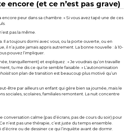
ste encore (et ce n’est pas grave)
ans a encore peur dans sa chambre. » Si vous avez tapé une de ces
ls.
 n’est pas la même.
 Il a toujours dormi avec vous, ou la porte ouverte, ou en
ue, il n’a juste jamais appris autrement. La bonne nouvelle : à 10-
ous pouvez l’impliquer.
e, tranquillement) et expliquez : « Je voudrais qu’on travaille
ent, tu me dis ce qui te semble faisable. » L’autonomisation
hoisit
son plan de transition est beaucoup plus motivé qu’un
ut-être par ailleurs un enfant qui gère bien sa journée, mais le
ns sociales, scolaires, familiales remontent. La nuit concentre
e conversation calme (pas d’écrans, pas de cours du soir) pour
 Ce n’est pas une thérapie, c’est juste du temps ensemble.
i d’écrire ou de dessiner ce qui l’inquiète avant de dormir.