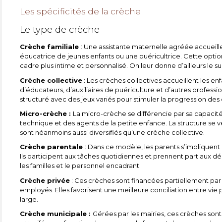
Les spécificités de la crèche
Le type de crèche
Crèche familiale
: Une assistante maternelle agréée accueill
éducatrice de jeunes enfants ou une puéricultrice. Cette optio
cadre plus intime et personnalisé. On leur donne d’ailleurs le 
Crèche collective
: Les crèches collectives accueillent les e
d’éducateurs, d’auxiliaires de puériculture et d’autres profess
structuré avec des jeux variés pour stimuler la progression des 
Micro-crèche :
La micro-crèche se différencie par sa capacité 
technique et des agents de la petite enfance. La structure se ve
sont néanmoins aussi diversifiés qu’une crèche collective.
Crèche parentale
: Dans ce modèle, les parents s’impliquent
Ils participent aux tâches quotidiennes et prennent part aux d
les familles et le personnel encadrant.
Crèche privée
: Ces crèches sont financées partiellement par l
employés. Elles favorisent une meilleure conciliation entre vie
large.
Crèche municipale :
Gérées par les mairies, ces crèches son