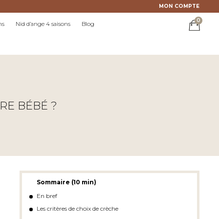
MON COMPTE
0
ns
Nid d’ange 4 saisons
Blog
RE BÉBÉ ?
Sommaire (10 min)
En bref
Les critères de choix de crèche