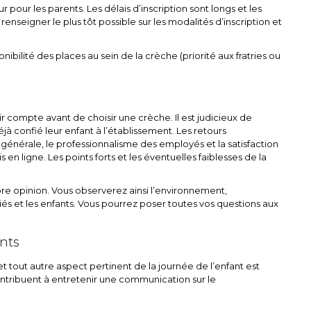
 pour les parents. Les délais d’inscription sont longs et les
enseigner le plus tôt possible sur les modalités d’inscription et
ibilité des places au sein de la crèche (priorité aux fratries ou
r compte avant de choisir une crèche. Il est judicieux de
jà confié leur enfant à l’établissement. Les retours
 générale, le professionnalisme des employés et la satisfaction
s en ligne. Les points forts et les éventuelles faiblesses de la
ropre opinion. Vous observerez ainsi l’environnement,
ariés et les enfants. Vous pourrez poser toutes vos questions aux
nts
es et tout autre aspect pertinent de la journée de l’enfant est
ntribuent à entretenir une communication sur le