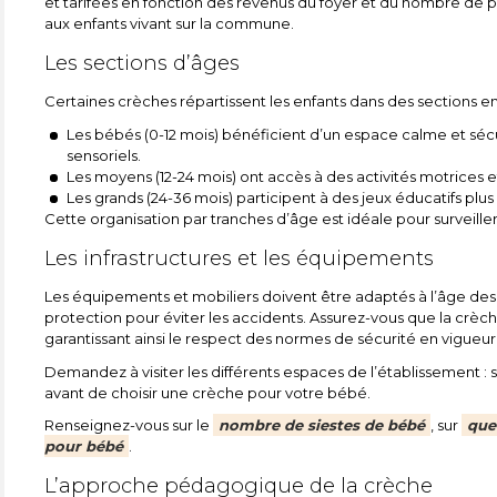
et tarifées en fonction des revenus du foyer et du nombre de p
aux enfants vivant sur la commune.
Les sections d’âges
Certaines crèches répartissent les enfants dans des sections en
Les bébés (0-12 mois) bénéficient d’un espace calme et sécu
sensoriels.
Les moyens (12-24 mois) ont accès à des activités motrices e
Les grands (24-36 mois) participent à des jeux éducatifs pl
Cette organisation par tranches d’âge est idéale pour surveiller 
Les infrastructures et les équipements
Les équipements et mobiliers doivent être adaptés à l’âge des 
protection pour éviter les accidents. Assurez-vous que la crèche
garantissant ainsi le respect des normes de sécurité en vigueur
Demandez à visiter les différents espaces de l’établissement : s
avant de choisir une crèche pour votre bébé.
Renseignez-vous sur le
nombre de siestes de bébé
, sur
que
pour bébé
.
L’approche pédagogique de la crèche