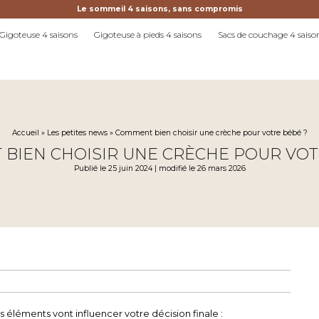
Le sommeil 4 saisons, sans compromis
Gigoteuse 4 saisons
Gigoteuse à pieds 4 saisons
Sacs de couchage 4 saiso
Accueil
»
Les petites news
»
Comment bien choisir une crèche pour votre bébé ?
BIEN CHOISIR UNE CRÈCHE POUR VOT
Publié le 25 juin 2024 | modifié le 26 mars 2026
es éléments vont influencer votre décision finale :