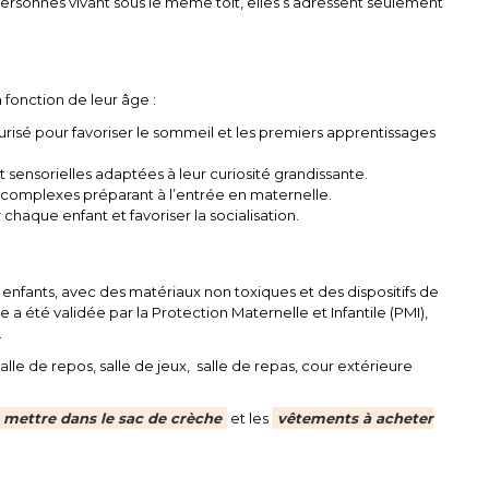
ersonnes vivant sous le même toit, elles s’adressent seulement
 fonction de leur âge :
risé pour favoriser le sommeil et les premiers apprentissages
t sensorielles adaptées à leur curiosité grandissante.
us complexes préparant à l’entrée en maternelle.
chaque enfant et favoriser la socialisation.
enfants, avec des matériaux non toxiques et des dispositifs de
 a été validée par la Protection Maternelle et Infantile (PMI),
.
alle de repos, salle de jeux, salle de repas, cour extérieure
 mettre dans le sac de crèche
et les
vêtements à acheter