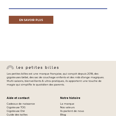
EN SAVOIR PLUS
Confort toute saison avec le sac de
couchage junior
Les petites billes est une marque française, qui conçoit depuis 2018, des
gigoteuses bébé, des sac de couchage enfants et des nids d’ange magiques.
Multi-saisons, bienveillants & ultra-pratiques, ils apportent une touche de
magie qui simplifie le quotidien des parents.
Technologie multi-tog pour une
adaptabilité aux différentes
températures
Aide et contact
Notre histoire
Cadeaux de naissance
La marque
Gigoteuse TOG
Nos valeurs
Gigoteuse Eté
Ils parlent de nous
Guide des tailles
Blog