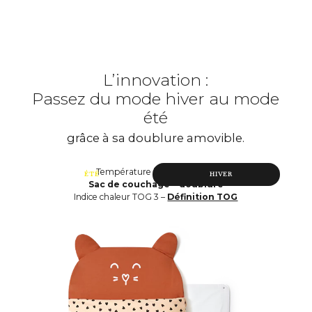
L’innovation :
Passez du mode hiver au mode
été
grâce à sa doublure amovible.
Température inférieure à 18°
ÉTÉ
HIVER
Sac de couchage sans doublure
Sac de couchage + doublure
Indice chaleur TOG 3 –
Définition TOG
Définition TOG