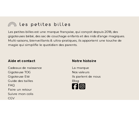
Les petites billes est une marque française, qui conçoit depuis 2018, des
gigoteuses bébé, des sac de couchage enfants et des nids d’ange magiques.
Multi-saisons, bienveillants & ultra-pratiques, ils apportent une touche de
magie qui simplifie le quotidien des parents.
Aide et contact
Notre histoire
Cadeaux de naissance
La marque
Gigoteuse TOG
Nos valeurs
Gigoteuse Eté
Ils parlent de nous
Guide des tailles
Blog
FAQ
Faire un retour
Suivre mon colis
CGV
Mentions légales
Un avis, un conseil, un souci ?
Contactez-nous par mail sur Bonjour@lespetitesbilles.com
Nous vous répondrons rapidement.