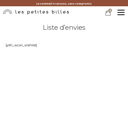
Le sommeil 4 saisons, sans compromis
0
MEN
Liste d’envies
[yith_wcwl_wishlist]