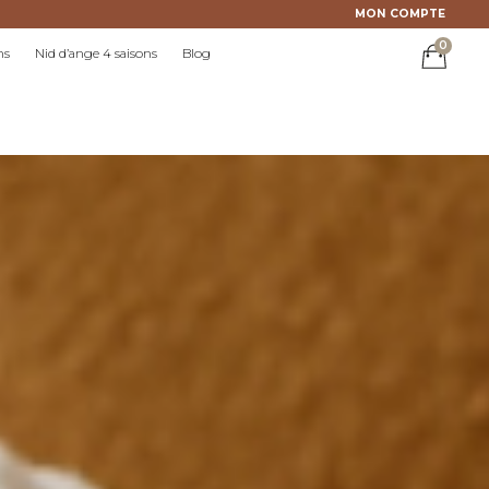
MON COMPTE
0
ns
Nid d’ange 4 saisons
Blog