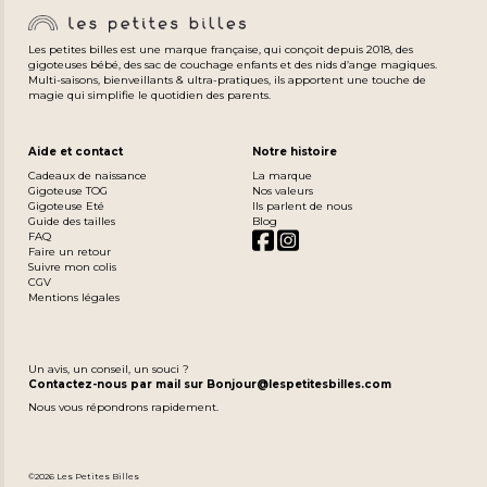
Les petites billes est une marque française, qui conçoit depuis 2018, des
gigoteuses bébé, des sac de couchage enfants et des nids d’ange magiques.
Multi-saisons, bienveillants & ultra-pratiques, ils apportent une touche de
magie qui simplifie le quotidien des parents.
Aide et contact
Notre histoire
Cadeaux de naissance
La marque
Gigoteuse TOG
Nos valeurs
Gigoteuse Eté
Ils parlent de nous
Guide des tailles
Blog
FAQ
Faire un retour
Suivre mon colis
CGV
Mentions légales
Un avis, un conseil, un souci ?
Contactez-nous par mail sur Bonjour@lespetitesbilles.com
Nous vous répondrons rapidement.
©2026 Les Petites Billes