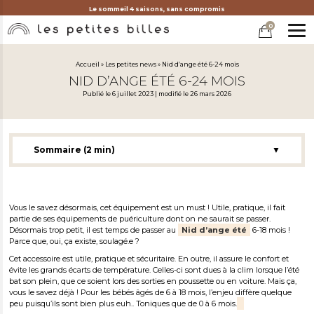
Le sommeil 4 saisons, sans compromis
0
MEN
Accueil
»
Les petites news
»
Nid d’ange été 6-24 mois
NID D’ANGE ÉTÉ 6-24 MOIS
Publié le 6 juillet 2023 | modifié le 26 mars 2026
Sommaire (2 min)
▼
Le nid d’ange été 6-24 mois : protéger bébé contre la clim
Nid d’ange multi saison 6-24 mois
Vous le savez désormais, cet équipement est un must ! Utile, pratique, il fait
partie de ses équipements de puériculture dont on ne saurait se passer.
Désormais trop petit, il est temps de passer au
Nid d’ange été
6-18 mois !
Parce que, oui, ça existe, soulagé.e ?
Cet accessoire est utile, pratique et sécuritaire. En outre, il assure le confort et
évite les grands écarts de température. Celles-ci sont dues à la clim lorsque l’été
bat son plein, que ce soient lors des sorties en poussette ou en voiture. Mais ça,
vous le savez déjà ! Pour les bébés âgés de 6 à 18 mois, l’enjeu diffère quelque
peu puisqu’ils sont bien plus euh.. Toniques que de 0 à 6 mois.