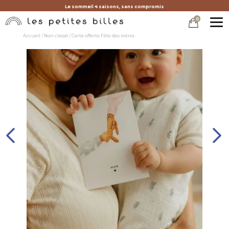
Le sommeil 4 saisons, sans compromis
0
MEN
Accueil
/
Non classé
/ Carte offerte Fête des mères