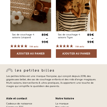
variations.
variations.
Les
Les
★
★
★
★
★
Stephane K.
options
options
10 août 2024
peuvent
peuvent
Lot de 4 lingettes lavables en coton oeko-tex offertes
être
être
Produit conforme à sa description et dans les délais
choisies
choisies
communiqués.
sur
sur
la
la
page
page
Sac de couchage 4
89
€
Sac de couchage 4
89
€
du
du
saisons Léopard
saisons Tigre
–
–
produit
produit
Plage
Plage
99
€
99
€
★
★
★
★
★
Cyril L.
de
de
30 juillet 2024
prix :
prix :
Lot de 4 lingettes lavables en coton oeko-tex offertes
89€
89€
AJOUTER AU PANIER
AJOUTER AU PANIER
Lingettes toutes douces, jolie, notre fils adore se laver le
à
à
99€
99€
Ce
Ce
visage avec
produit
produit
a
a
plusieurs
plusieurs
variations.
variations.
Les petites billes est une marque française, qui conçoit depuis 2018, des
★
★
★
★
★
Manon Et Clinton G.
Les
Les
gigoteuses bébé, des sac de couchage enfants et des nids d’ange magiques.
6 juillet 2024
options
options
Multi-saisons, bienveillants & ultra-pratiques, ils apportent une touche de
Lot de 4 lingettes lavables en coton oeko-tex offertes
magie qui simplifie le quotidien des parents.
peuvent
peuvent
être
être
bien !
choisies
choisies
sur
sur
Aide et contact
Notre histoire
la
la
Cadeaux de naissance
La marque
page
page
Gigoteuse TOG
Nos valeurs