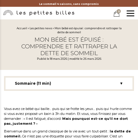
Le sommeil 4 saisons, sans compromis
0
MEN
Accueil
»
Les petites news
»
Mon bébé est épuisé : comprendre et rattraper la
dette de sommeil
MON BÉBÉ EST ÉPUISÉ :
COMPRENDRE ET RATTRAPER LA
DETTE DE SOMMEIL
Publié le 18 mars 2026 | modifié le 26 mars 2026
Sommaire (11 min)
▼
À retenir
Dette de sommeil bébé : de quoi parle-t-on exactement ?
Les signes d’un bébé en manque de sommeil (et ceux qui
Vous avez ce bébé qui baille… puis qui se frotte les yeux… puis qui hurle comme
trompent)
si vous aviez proposé un bain à 3h du matin. Et vous, vous finissez par vous
demander : « Il est fatigué, d’accord.
Mais pourquoi est-ce qu’il ne dort
Pourquoi la dette de sommeil arrive : coucher, siestes, réveils
pas, justement ?
»
nocturnes
Bienvenue dans un grand classique de la vie avec un tout-petit :
la dette de
Conséquences : impacts sur bébé, l’enfant… et vous
sommeil.
Ce n’est pas une étiquette pour vous faire culpabiliser. C’est un