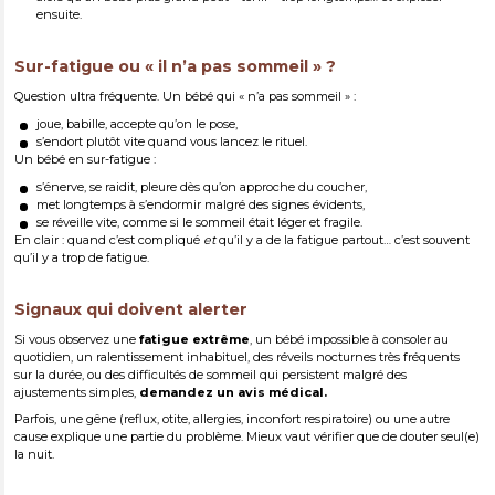
ensuite.
Sur-fatigue ou « il n’a pas sommeil » ?
Question ultra fréquente. Un bébé qui « n’a pas sommeil » :
joue, babille, accepte qu’on le pose,
s’endort plutôt vite quand vous lancez le rituel.
Un bébé en sur-fatigue :
s’énerve, se raidit, pleure dès qu’on approche du coucher,
met longtemps à s’endormir malgré des signes évidents,
se réveille vite, comme si le sommeil était léger et fragile.
En clair : quand c’est compliqué
et
qu’il y a de la fatigue partout… c’est souvent
qu’il y a trop de fatigue.
Signaux qui doivent alerter
Si vous observez une
fatigue
extrême
, un bébé impossible à consoler au
quotidien, un ralentissement inhabituel, des réveils nocturnes très fréquents
sur la durée, ou des difficultés de sommeil qui persistent malgré des
ajustements simples,
demandez un avis médical.
Parfois, une gêne (reflux, otite, allergies, inconfort respiratoire) ou une autre
cause explique une partie du problème. Mieux vaut vérifier que de douter seul(e)
la nuit.