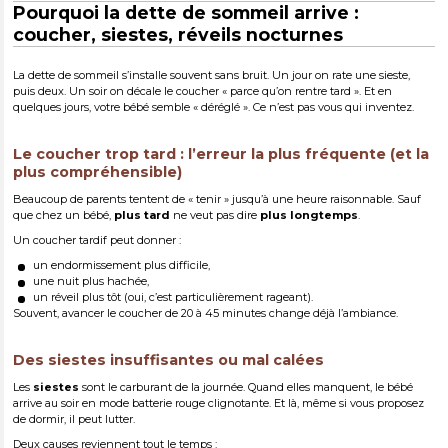
Pourquoi la dette de sommeil arrive :
coucher, siestes, réveils nocturnes
La dette de sommeil s’installe souvent sans bruit. Un jour on rate une sieste,
puis deux. Un soir on décale le coucher « parce qu’on rentre tard ». Et en
quelques jours, votre bébé semble « déréglé ». Ce n’est pas vous qui inventez.
Le coucher trop tard : l’erreur la plus fréquente (et la
plus compréhensible)
Beaucoup de parents tentent de « tenir » jusqu’à une heure raisonnable. Sauf
que chez un bébé,
plus tard
ne veut pas dire
plus longtemps
.
Un coucher tardif peut donner :
un endormissement plus difficile,
une nuit plus hachée,
un réveil plus tôt (oui, c’est particulièrement rageant).
Souvent, avancer le coucher de 20 à 45 minutes change déjà l’ambiance.
Des siestes insuffisantes ou mal calées
Les
siestes
sont le carburant de la journée. Quand elles manquent, le bébé
arrive au soir en mode batterie rouge clignotante. Et là, même si vous proposez
de dormir, il peut lutter.
Deux causes reviennent tout le temps :