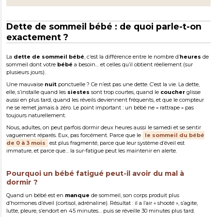
Dette de sommeil bébé : de quoi parle-t-on
exactement ?
La
dette de sommeil bébé
, c’est la différence entre le nombre d’
heures
de
sommeil dont votre
bébé
a besoin… et celles qu’il obtient réellement (sur
plusieurs jours).
Une mauvaise
nuit
ponctuelle ? Ce n’est pas une dette. C’est la vie. La dette,
elle, s’installe quand les
siestes
sont trop courtes, quand le
coucher
glisse
aussi en plus tard, quand les réveils deviennent fréquents, et que le compteur
ne se remet jamais à zéro. Le point important : un bébé ne « rattrape » pas
toujours naturellement.
Nous, adultes, on peut parfois dormir deux heures aussi le samedi et se sentir
vaguement réparés. Eux, pas forcément. Parce que le
le sommeil du bébé
de 0 à 3 mois
est plus fragmenté, parce que leur système d’éveil est
immature, et parce que… la sur-fatigue peut les maintenir en alerte.
Pourquoi un bébé fatigué peut-il avoir du mal à
dormir ?
Quand un bébé est en
manque
de sommeil, son corps produit plus
d’hormones d’éveil (cortisol, adrénaline). Résultat : il a l’air « shooté », s’agite,
lutte, pleure, s’endort en 45 minutes… puis se réveille 30 minutes plus tard.