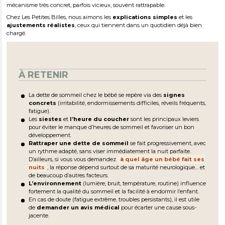
mécanisme très concret, parfois vicieux, souvent rattrapable.
Comment rattraper la dette de sommeil : conseils réalistes (et
qui tiennent dans la vraie vie)
Chez Les Petites Billes, nous aimons les
explications
simples
et les
ajustements
réalistes
, ceux qui tiennent dans un quotidien déjà bien
Les derniers conseils de Morgane
chargé.
À RETENIR
La dette de sommeil chez le bébé se repère via des
signes
concrets
(irritabilité, endormissements difficiles, réveils fréquents,
fatigue).
Les
siestes
et
l’heure du coucher
sont les principaux leviers
pour éviter le manque d’heures de sommeil et favoriser un bon
développement.
Rattraper une dette de sommeil
se fait progressivement, avec
un rythme adapté, sans viser immédiatement la nuit parfaite.
D’ailleurs, si vous vous demandez
à quel âge un bébé fait ses
nuits
, la réponse dépend surtout de sa maturité neurologique… et
de beaucoup d’autres facteurs.
L’environnement
(lumière, bruit, température, routine) influence
fortement la qualité du sommeil et la facilité à endormir l’enfant.
En cas de doute (fatigue extrême, troubles persistants), il est utile
de
demander un avis médical
pour écarter une cause sous-
jacente.