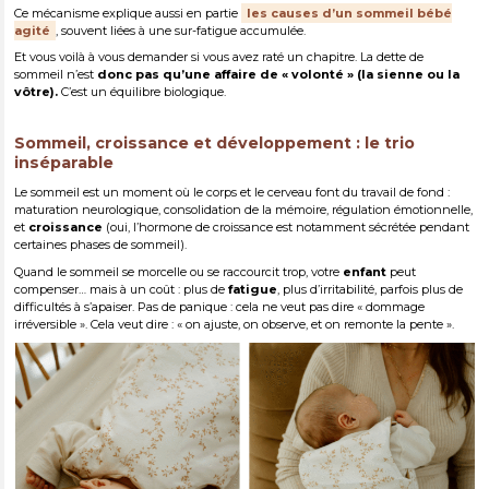
Ce mécanisme explique aussi en partie
les causes d’un sommeil bébé
agité
, souvent liées à une sur-fatigue accumulée.
Et vous voilà à vous demander si vous avez raté un chapitre. La dette de
sommeil n’est
donc pas qu’une affaire de « volonté » (la sienne ou la
vôtre).
C’est un équilibre biologique.
Sommeil, croissance et développement : le trio
inséparable
Le sommeil est un moment où le corps et le cerveau font du travail de fond :
maturation neurologique, consolidation de la mémoire, régulation émotionnelle,
et
croissance
(oui, l’hormone de croissance est notamment sécrétée pendant
certaines phases de sommeil).
Quand le sommeil se morcelle ou se raccourcit trop, votre
enfant
peut
compenser… mais à un coût : plus de
fatigue
, plus d’irritabilité, parfois plus de
difficultés à s’apaiser. Pas de panique : cela ne veut pas dire « dommage
irréversible ». Cela veut dire : « on ajuste, on observe, et on remonte la pente ».