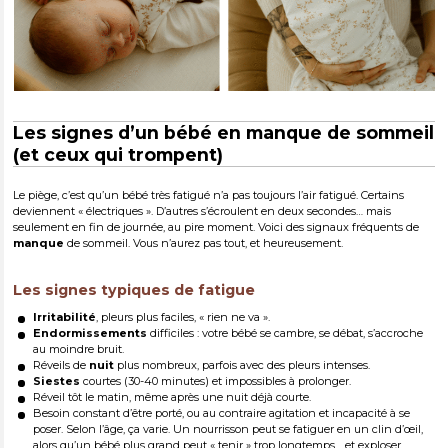
Les signes d’un bébé en manque de sommeil
(et ceux qui trompent)
Le piège, c’est qu’un bébé très fatigué n’a pas toujours l’air fatigué. Certains
deviennent « électriques ». D’autres s’écroulent en deux secondes… mais
seulement en fin de journée, au pire moment. Voici des signaux fréquents de
manque
de sommeil. Vous n’aurez pas tout, et heureusement.
Les signes typiques de fatigue
Irritabilité
, pleurs plus faciles, « rien ne va ».
Endormissements
difficiles : votre bébé se cambre, se débat, s’accroche
au moindre bruit.
Réveils de
nuit
plus nombreux, parfois avec des pleurs intenses.
Siestes
courtes (30-40 minutes) et impossibles à prolonger.
Réveil tôt le matin, même après une nuit déjà courte.
Besoin constant d’être porté, ou au contraire agitation et incapacité à se
poser. Selon l’âge, ça varie. Un nourrisson peut se fatiguer en un clin d’œil,
alors qu’un bébé plus grand peut « tenir » trop longtemps… et exploser