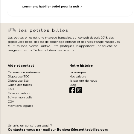
Comment habiller bébé pour la nuit ?
Les petites billes est une marque française, qui conçoit depuis 2018, des
gigoteuses bébé, des sac de couchage enfants et des nids d’ange magiques.
Multi-saisons, bienveillants & ultra-pratiques, ils apportent une touche de
magie qui simplifie le quotidien des parents.
Aide et contact
Notre histoire
Cadeaux de naissance
La marque
Gigoteuse TOG
Nos valeurs
Gigoteuse Eté
Ils parlent de nous
Guide des tailles
Blog
FAQ
Faire un retour
Suivre mon colis
CGV
Mentions légales
Un avis, un conseil, un souci ?
Contactez-nous par mail sur Bonjour@lespetitesbilles.com