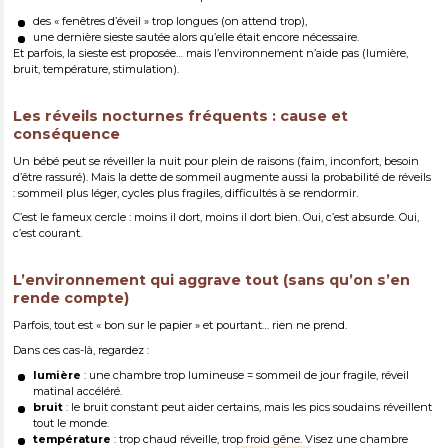
des « fenêtres d’éveil » trop longues (on attend trop),
une dernière sieste sautée alors qu’elle était encore nécessaire.
Et parfois, la sieste est proposée… mais l’environnement n’aide pas (lumière,
bruit, température, stimulation).
Les réveils nocturnes fréquents : cause et
conséquence
Un bébé peut se réveiller la nuit pour plein de raisons (faim, inconfort, besoin
d’être rassuré). Mais la dette de sommeil augmente aussi la probabilité de réveils
: sommeil plus léger, cycles plus fragiles, difficultés à se rendormir.
C’est le fameux cercle : moins il dort, moins il dort bien. Oui, c’est absurde. Oui,
c’est courant.
L’environnement qui aggrave tout (sans qu’on s’en
rende compte)
Parfois, tout est « bon sur le papier » et pourtant… rien ne prend.
Dans ces cas-là, regardez :
lumière
: une chambre trop lumineuse = sommeil de jour fragile, réveil
matinal accéléré.
bruit
: le bruit constant peut aider certains, mais les pics soudains réveillent
tout le monde.
température
: trop chaud réveille, trop froid gêne. Visez une chambre