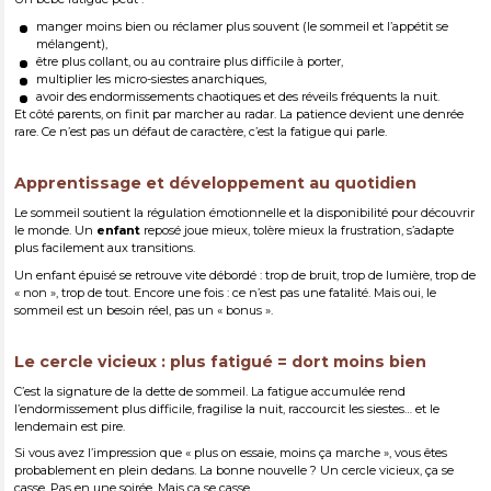
manger moins bien ou réclamer plus souvent (le sommeil et l’appétit se
mélangent),
être plus collant, ou au contraire plus difficile à porter,
multiplier les micro-siestes anarchiques,
avoir des endormissements chaotiques et des réveils fréquents la nuit.
Et côté parents, on finit par marcher au radar. La patience devient une denrée
rare. Ce n’est pas un défaut de caractère, c’est la fatigue qui parle.
Apprentissage et développement au quotidien
Le sommeil soutient la régulation émotionnelle et la disponibilité pour découvrir
le monde. Un
enfant
reposé joue mieux, tolère mieux la frustration, s’adapte
plus facilement aux transitions.
Un enfant épuisé se retrouve vite débordé : trop de bruit, trop de lumière, trop de
« non », trop de tout. Encore une fois : ce n’est pas une fatalité. Mais oui, le
sommeil est un besoin réel, pas un « bonus ».
Le cercle vicieux : plus fatigué = dort moins bien
C’est la signature de la dette de sommeil. La fatigue accumulée rend
l’endormissement plus difficile, fragilise la nuit, raccourcit les siestes… et le
lendemain est pire.
Si vous avez l’impression que « plus on essaie, moins ça marche », vous êtes
probablement en plein dedans. La bonne nouvelle ? Un cercle vicieux, ça se
casse. Pas en une soirée. Mais ça se casse.