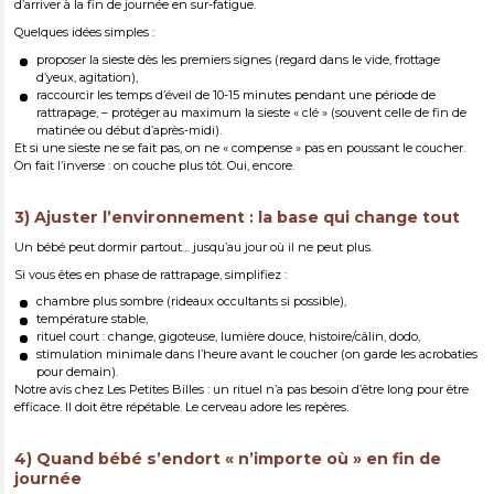
d’arriver à la fin de journée en sur-fatigue.
Quelques idées simples :
proposer la sieste dès les premiers signes (regard dans le vide, frottage
d’yeux, agitation),
raccourcir les temps d’éveil de 10-15 minutes pendant une période de
rattrapage, – protéger au maximum la sieste « clé » (souvent celle de fin de
matinée ou début d’après-midi).
Et si une sieste ne se fait pas, on ne « compense » pas en poussant le coucher.
On fait l’inverse : on couche plus tôt. Oui, encore.
3) Ajuster l’environnement : la base qui change tout
Un bébé peut dormir partout… jusqu’au jour où il ne peut plus.
Si vous êtes en phase de rattrapage, simplifiez :
chambre plus sombre (rideaux occultants si possible),
température stable,
rituel court : change, gigoteuse, lumière douce, histoire/câlin, dodo,
stimulation minimale dans l’heure avant le coucher (on garde les acrobaties
pour demain).
Notre avis chez Les Petites Billes : un rituel n’a pas besoin d’être long pour être
efficace. Il doit être répétable. Le cerveau adore les repères.
4) Quand bébé s’endort « n’importe où » en fin de
journée