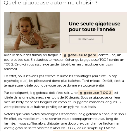
Quelle gigoteuse automne choisir ?
Avec le début des frimas, on troque la
gigoteuse légère
contre une, un
peu plus épaisse. En d’autres termes, on échange la gigoteuse TOG 1 contre un
TOG 2. Celui-ci vous assure de garder bébé bien au chaud, pendant son
sommeil.
En effet, nous n’avons pas encore rallumé les chauffages (oui c’est un cap
psychologique), les pièces sont donc plus fraîches. Tant mieux ! De fait, c’est la
température idéale pour que votre petit.e dorme en toute sérénité.
Par conséquent, la gigoteuse doit s’épaissir. Une
gigoteuse TOG 2
est
idéale dans une pièce aux alentours de 20 degrés. Sous sa gigoteuse, on leur
met un body manches longues en coton et un pyjama manches longues. Si
votre pièce est plus fraîche, privilégiez un pyjama plus épais.
Notons que vous n’êtes pas obligé.e.s d’acheter une gigoteuse à chaque saison !
En effet, les modèles multi saisonnier vous accompagnent tout au long de
l’année. Il vous suffira, alors, d’ajouter une doublure quand arrive l’automne.
Votre gigoteuse se transformera alors en TOG 2, via un simple zip ! Même