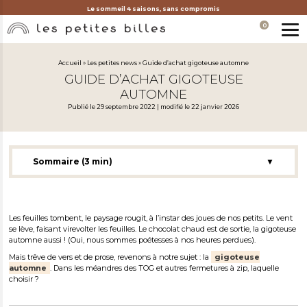
Le sommeil 4 saisons, sans compromis
0
MEN
Accueil
»
Les petites news
»
Guide d’achat gigoteuse automne
GUIDE D’ACHAT GIGOTEUSE
AUTOMNE
Publié le 29 septembre 2022 | modifié le 22 janvier 2026
Sommaire (3 min)
▼
Quelle gigoteuse automne choisir ?
Gigoteuse naissance automne
Les feuilles tombent, le paysage rougit, à l’instar des joues de nos petits. Le vent
se lève, faisant virevolter les feuilles. Le chocolat chaud est de sortie, la gigoteuse
automne aussi ! (Oui, nous sommes poétesses à nos heures perdues).
Mais trêve de vers et de prose, revenons à notre sujet : la
gigoteuse
automne
. Dans les méandres des TOG et autres fermetures à zip, laquelle
choisir ?