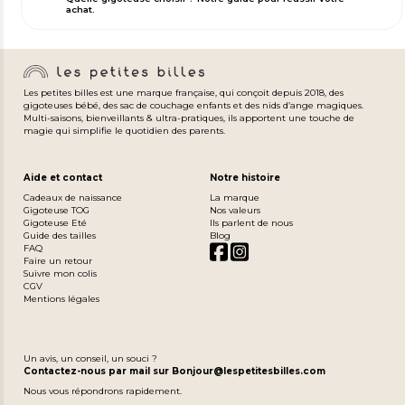
achat.
Les petites billes est une marque française, qui conçoit depuis 2018, des
gigoteuses bébé, des sac de couchage enfants et des nids d’ange magiques.
Multi-saisons, bienveillants & ultra-pratiques, ils apportent une touche de
magie qui simplifie le quotidien des parents.
Aide et contact
Notre histoire
Cadeaux de naissance
La marque
Gigoteuse TOG
Nos valeurs
Gigoteuse Eté
Ils parlent de nous
Guide des tailles
Blog
FAQ
Faire un retour
Suivre mon colis
CGV
Mentions légales
Un avis, un conseil, un souci ?
Contactez-nous par mail sur Bonjour@lespetitesbilles.com
Nous vous répondrons rapidement.