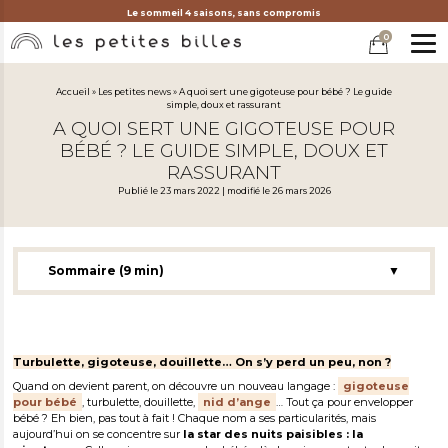
Le sommeil 4 saisons, sans compromis
0
MEN
Accueil
»
Les petites news
»
A quoi sert une gigoteuse pour bébé ? Le guide
simple, doux et rassurant
A QUOI SERT UNE GIGOTEUSE POUR
BÉBÉ ? LE GUIDE SIMPLE, DOUX ET
RASSURANT
Publié le 23 mars 2022 | modifié le 26 mars 2026
Sommaire (9 min)
▼
À quoi sert une gigoteuse ?
Comment l’utiliser ?
Comment choisir la bonne gigoteuse ?
Turbulette, gigoteuse, douillette… On s’y perd un peu, non ?
À partir de quand et jusqu’à quand utiliser la gigoteuse ?
Quand on devient parent, on découvre un nouveau langage :
gigoteuse
Questions fréquemment posées
pour bébé
, turbulette, douillette,
nid d’ange
… Tout ça pour envelopper
bébé ? Eh bien, pas tout à fait ! Chaque nom a ses particularités, mais
Les derniers conseils de Morgane
aujourd’hui on se concentre sur
la star des nuits paisibles
: la